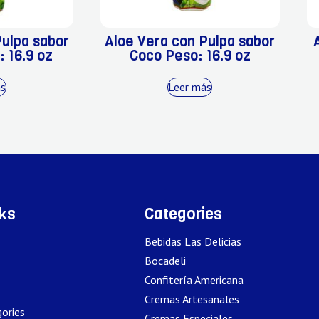
Pulpa sabor
Aloe Vera con Pulpa sabor
: 16.9 oz
Coco Peso: 16.9 oz
ás
Leer más
nks
Categories
Bebidas Las Delicias
Bocadeli
Confitería Americana
Cremas Artesanales
ories
Cremas Especiales