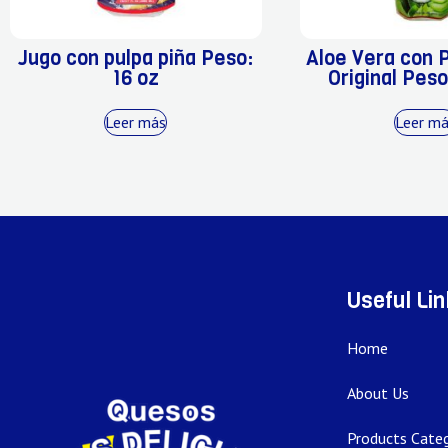
Jugo con pulpa piña Peso:
Aloe Vera con 
16 oz
Original Peso
Leer más
Leer m
Useful Li
Home
About Us
Products Categ