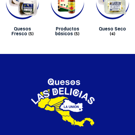
Quesos
Productos
Queso Seco
Fresco
básicos
(5)
(5)
(4)