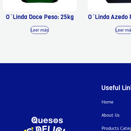
O´Linda Doce Peso: 25kg
O´Linda Azedo 
Leer más
Leer m
Useful Li
Home
About Us
Products Categ