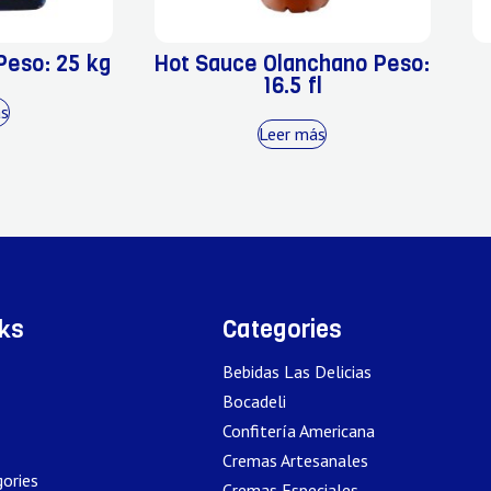
Peso: 25 kg
Hot Sauce Olanchano Peso:
16.5 fl
ás
Leer más
nks
Categories
Bebidas Las Delicias
Bocadeli
Confitería Americana
Cremas Artesanales
ories
Cremas Especiales