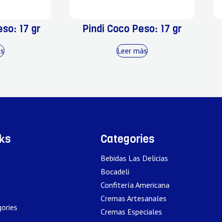
so: 17 gr
Pindi Coco Peso: 17 gr
ás
Leer más
nks
Categories
Bebidas Las Delicias
Bocadeli
Confitería Americana
Cremas Artesanales
ories
Cremas Especiales