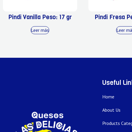
Pindi Vanilla Peso: 17 gr
Pindi Fresa Pe
Leer más
Leer m
Useful Li
Home
About Us
Products Categ