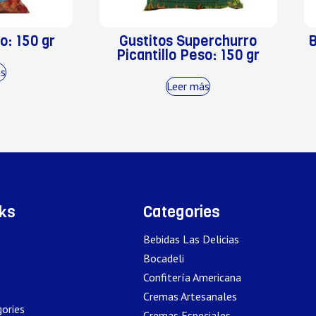
o: 150 gr
Gustitos Superchurro
B
Picantillo Peso: 150 gr
ás
Leer más
nks
Categories
Bebidas Las Delicias
Bocadeli
Confitería Americana
Cremas Artesanales
ories
Cremas Especiales