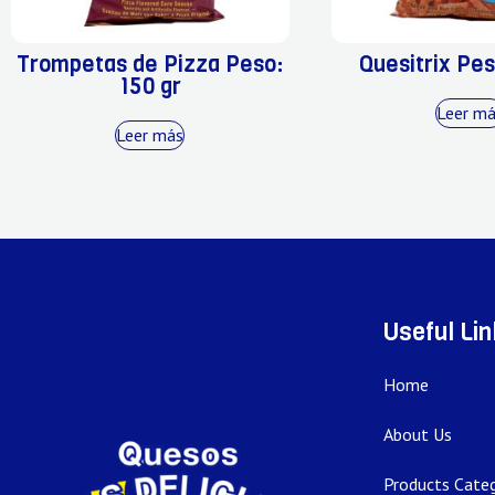
Trompetas de Pizza Peso:
Quesitrix Pes
150 gr
Leer m
Leer más
Useful Li
Home
About Us
Products Categ