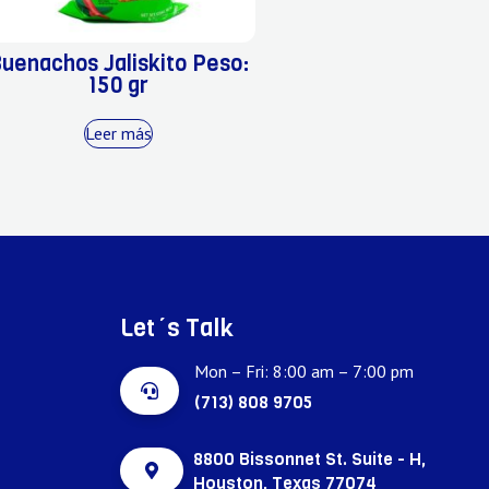
uenachos Jaliskito Peso:
150 gr
Leer más
Let´s Talk
Mon – Fri: 8:00 am – 7:00 pm
(713) 808 9705
8800 Bissonnet St. Suite - H,
Houston, Texas 77074