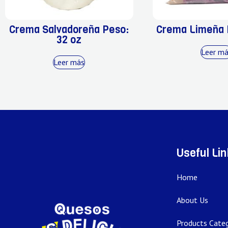
Crema Salvadoreña Peso:
Crema Limeña 
32 oz
Leer m
Leer más
Useful Li
Home
About Us
Products Categ