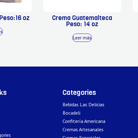
Peso:16 oz
Crema Guatemalteca
Peso: 14 oz
ás
Leer más
nks
Categories
Bebidas Las Delicias
Bocadeli
Confitería Americana
Cremas Artesanales
ories
Cremas Especiales