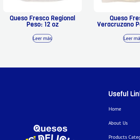
Queso Fresco Regional
Queso Fre
Peso: 12 oz
Veracruzano P
Leer más
Leer m
Useful Li
Home
About Us
Products Categ