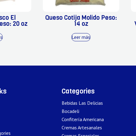
sco El
Queso Cotija Molido Peso:
eso: 20 oz
14 oz
ás
Leer más
nks
Categories
Bebidas Las Delicias
Bocadeli
Confitería Americana
Cremas Artesanales
ories
Cremas Especiales